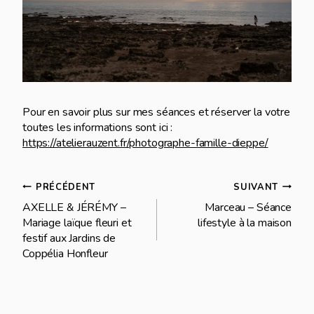
Pour en savoir plus sur mes séances et réserver la votre
toutes les informations sont ici :
https://atelierauzent.fr/photographe-famille-dieppe/
Navigation
PRÉCÉDENT
SUIVANT
AXELLE & JÉRÉMY –
Marceau – Séance
de
Mariage laïque fleuri et
lifestyle à la maison
festif aux Jardins de
l’article
Coppélia Honfleur