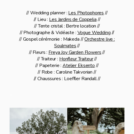
// Wedding planner :
Les Photophores
//
// Lieu :
Les Jardins de Coppelia
//
// Tente cristal : Bertre location //
// Photographe & Vidéaste :
Vogue Wedding
//
// Gospel cérémonie : Makeda //
Orchestre live :
Soulmates
//
// Fleurs :
Freya Joy Garden Flowers
//
// Traiteur :
Honfleur Traiteur
//
// Papeterie :
Atelier Eksento
//
// Robe : Caroline Takvorian //
// Chaussures : Loeffler Randall //
–