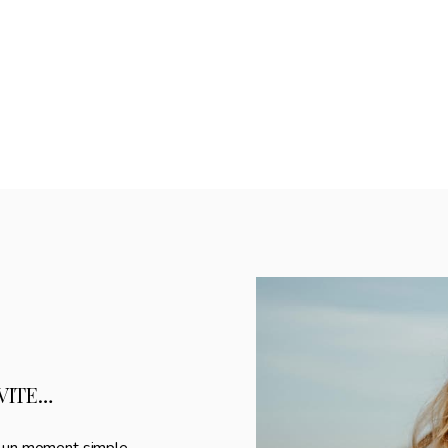
VITE…
r un moment simple