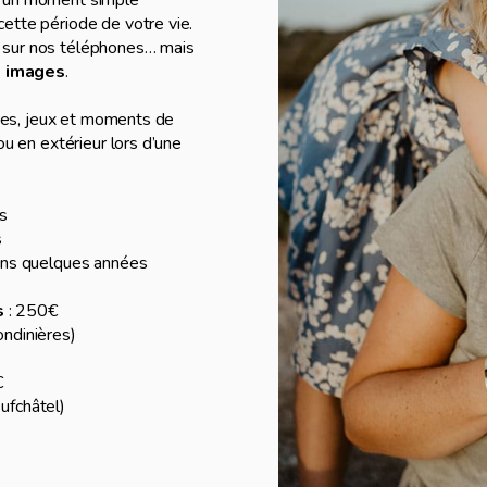
ette période de votre vie.
 sur nos téléphones… mais
s images
.
ires, jeux et moments de
ou en extérieur lors d’une
s
s
dans quelques années
s
: 250€
ndinières)
€
ufchâtel)