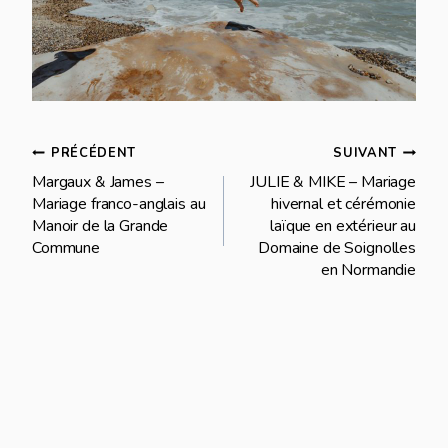
Navigation
PRÉCÉDENT
SUIVANT
Margaux & James –
JULIE & MIKE – Mariage
de
Mariage franco-anglais au
hivernal et cérémonie
Manoir de la Grande
laïque en extérieur au
l’article
Commune
Domaine de Soignolles
en Normandie