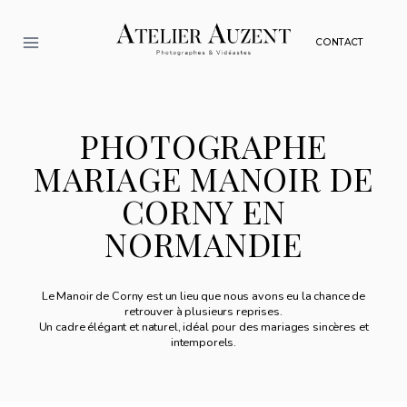
Aller
au
CONTACT
contenu
PHOTOGRAPHE
MARIAGE MANOIR DE
CORNY EN
NORMANDIE
Le Manoir de Corny est un lieu que nous avons eu la chance de
retrouver à plusieurs reprises.
Un cadre élégant et naturel, idéal pour des mariages sincères et
intemporels.