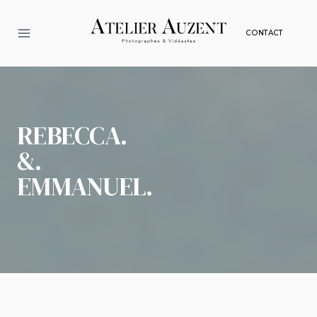
Aller
au
CONTACT
contenu
REBECCA.
&.
EMMANUEL.