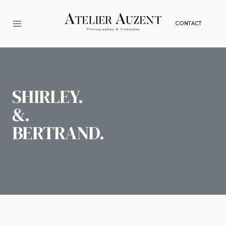
Aller
au
CONTACT
contenu
SHIRLEY.
&.
BERTRAND.