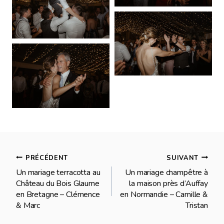
Navigation
PRÉCÉDENT
SUIVANT
Un mariage terracotta au
Un mariage champêtre à
de
Château du Bois Glaume
la maison près d’Auffay
en Bretagne – Clémence
en Normandie – Camille &
l’article
& Marc
Tristan